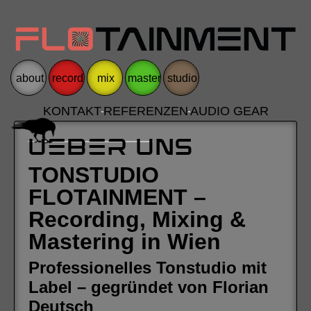
about
record
mix
master
studio
KONTAKT
REFERENZEN
AUDIO GEAR
UEBER UNS
TONSTUDIO
FLOTAINMENT –
Recording, Mixing &
Mastering in Wien
Professionelles Tonstudio mit
Label – gegründet von Florian
Deutsch